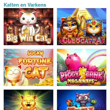
Katten en Varkens