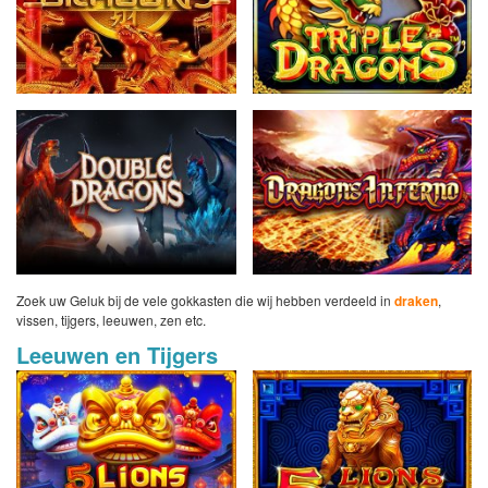
Zoek uw Geluk bij de vele gokkasten die wij hebben verdeeld in
draken
,
vissen, tijgers, leeuwen, zen etc.
Leeuwen en Tijgers