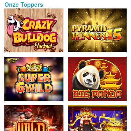
Onze Toppers