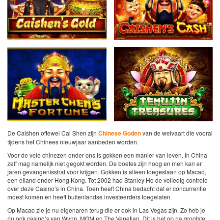
De Caishen oftewel Cai Shen zijn
Chinese Goden
van de welvaart die vooral
tijdens het Chinees nieuwjaar aanbeden worden.
Voor de vele chinezen onder ons is gokken een manier van leven. In China
zelf mag namelijk niet gegokt worden. De boetes zijn hoog en men kan er
jaren gevangenisstraf voor krijgen. Gokken is alleen toegestaan op Macao,
een eiland onder Hong Kong. Tot 2002 had Stanley Ho de volledig controle
over deze Casino’s in China. Toen heeft China bedacht dat er concurrentie
moest komen en heeft buitenlandse investeerders toegelaten.
Op Macao zie je nu eigenaren terug die er ook in Las Vegas zijn. Zo heb je
nu ook casino’s van Wynn, MGM en The Venetian. Dit is het op na grootste