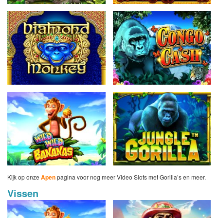
Kijk op onze
Apen
pagina voor nog meer Video Slots met Gorilla’s en meer.
Vissen