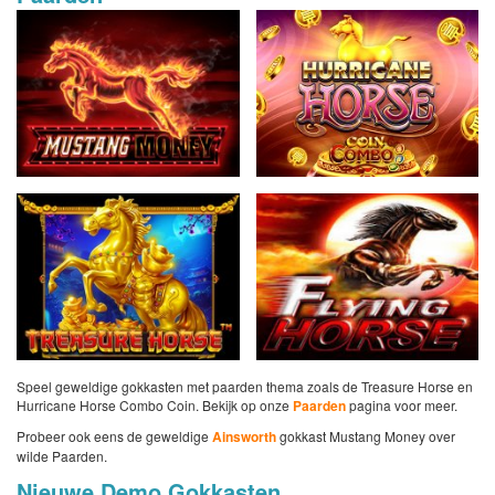
Speel geweldige gokkasten met paarden thema zoals de Treasure Horse en
Hurricane Horse Combo Coin. Bekijk op onze
Paarden
pagina voor meer.
Probeer ook eens de geweldige
Ainsworth
gokkast Mustang Money over
wilde Paarden.
Nieuwe Demo Gokkasten