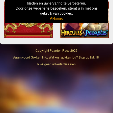
bieden en uw ervaring te verbeteren.
Door onze website te bezoeken, stemt u in met ons
gebruik van cookies.
Akkoord
Copyright
Paarden Race 2026
Verantwoord Gokken Info, Wat kost gokken jou? Stop op tijd, 18+
Ik wil geen advertenties zien.