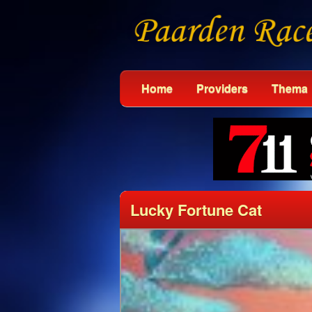
Home
Providers
Thema
Lucky Fortune Cat