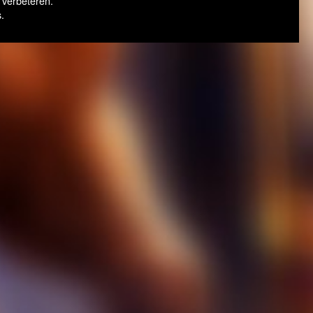
 verbeteren.
.