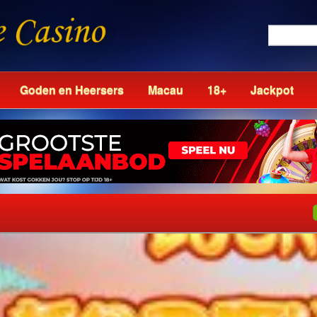
Goden en Heersers
Macau
18+
Jackpot