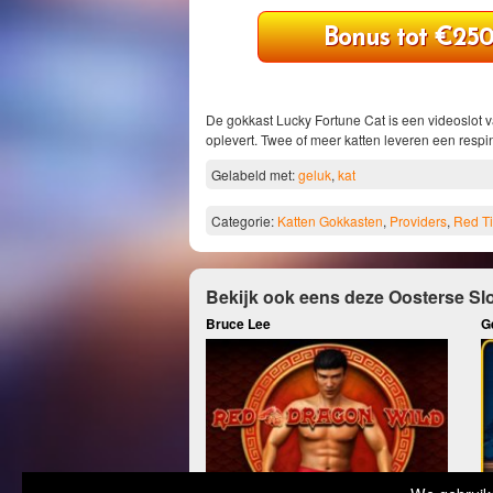
Circus Casino
De gokkast Lucky Fortune Cat is een videoslot 
oplevert. Twee of meer katten leveren een respin
Gelabeld met:
geluk
,
kat
Categorie:
Katten Gokkasten
,
Providers
,
Red Ti
Bekijk ook eens deze Oosterse Sl
Bruce Lee
G