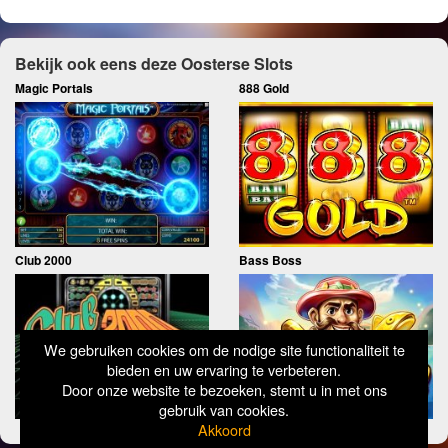
Macau
18+
Bekijk ook eens deze Oosterse Slots
Magic Portals
888 Gold
Jackpot
Alle Gokkasten
Buy Bonus
Multiplayer
Spin to Win
Super Stake
Club 2000
Bass Boss
Super Wheel
We gebruiken cookies om de nodige site functionaliteit te
bieden en uw ervaring te verbeteren.
Door onze website te bezoeken, stemt u in met ons
gebruik van cookies.
Akkoord