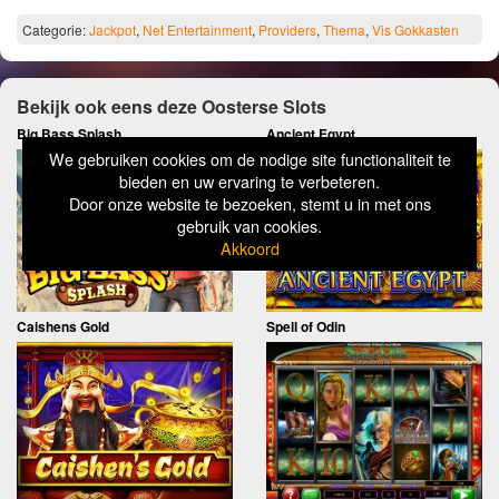
Categorie:
Jackpot
,
Net Entertainment
,
Providers
,
Thema
,
Vis Gokkasten
Bekijk ook eens deze Oosterse Slots
Big Bass Splash
Ancient Egypt
We gebruiken cookies om de nodige site functionaliteit te
bieden en uw ervaring te verbeteren.
Door onze website te bezoeken, stemt u in met ons
gebruik van cookies.
Akkoord
Caishens Gold
Spell of Odin