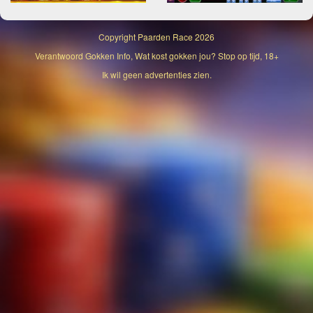
Copyright
Paarden Race 2026
Verantwoord Gokken Info, Wat kost gokken jou? Stop op tijd, 18+
Ik wil geen advertenties zien.