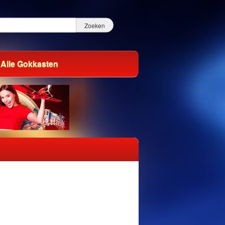
t
asten
onus
Alle Gokkasten
layer
o Win
Stake
Wheel