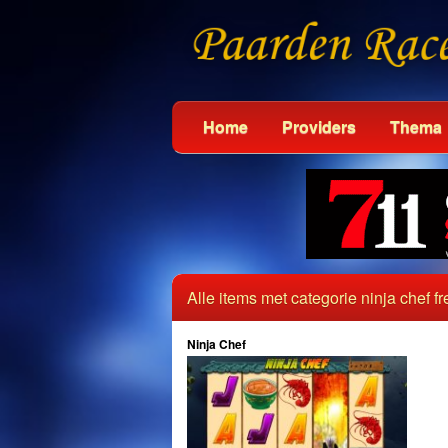
Home
Providers
Thema
Alle items met categorie ninja chef fr
Ninja Chef