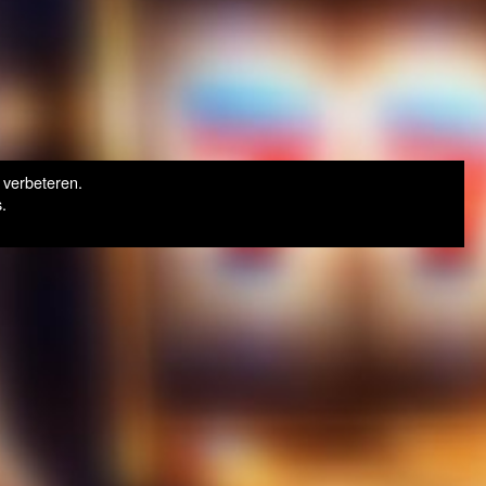
 verbeteren.
.