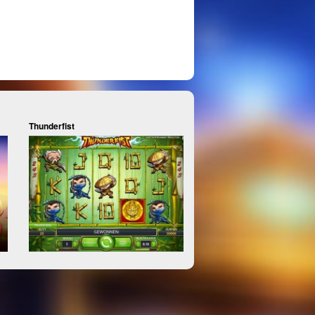
Thunderfist