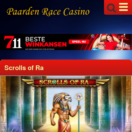
Macau
18+
Jackpot
Alle Gokkasten
Buy Bonus
Multiplayer
Scrolls of Ra
Spin to Win
Super Stake
Super Wheel