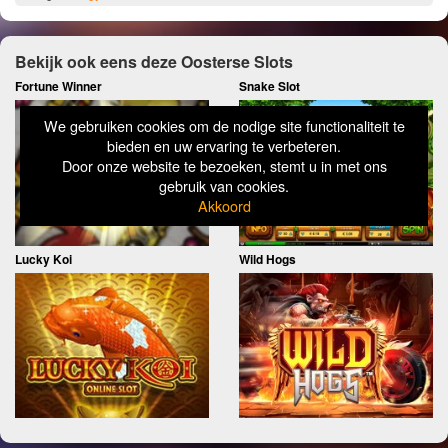
Bekijk ook eens deze Oosterse Slots
Fortune Winner
Snake Slot
We gebruiken cookies om de nodige site functionaliteit te
bieden en uw ervaring te verbeteren.
Door onze website te bezoeken, stemt u in met ons
gebruik van cookies.
Akkoord
Lucky Koi
Wild Hogs