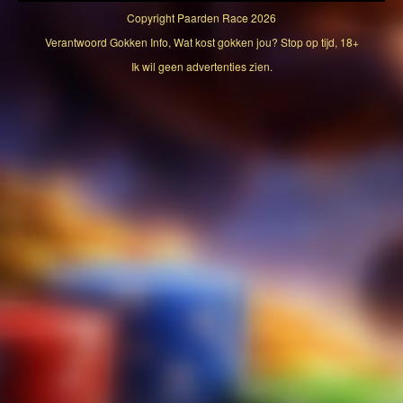
Copyright
Paarden Race 2026
Verantwoord Gokken Info, Wat kost gokken jou? Stop op tijd, 18+
Ik wil geen advertenties zien.