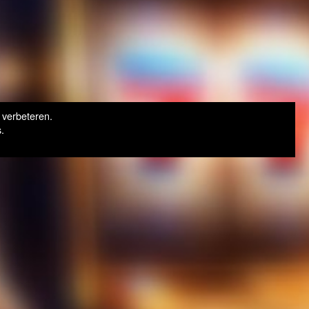
 verbeteren.
.