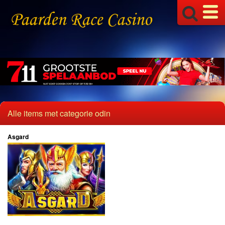
Slangen
Sushi
Unicorn
Varkens
Vissen
Vuurwerk
Zen
Alle items met categorie odin
Goden en Heersers
Chinese Goden
Asgard
Chinese Heersers
Egyptische Slots
Grieks
Strijders
Tovenaars