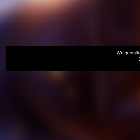
We gebruike