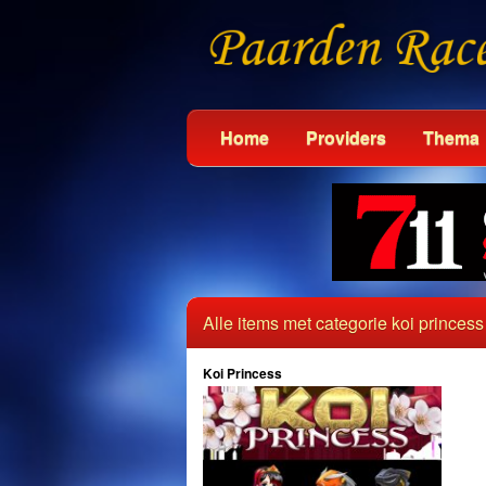
Home
Providers
Thema
Alle items met categorie koi princess 
Koi Princess