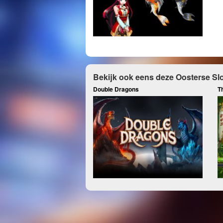
Bekijk ook eens deze Oosterse Sl
Double Dragons
T