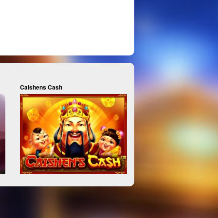
Caishens Cash