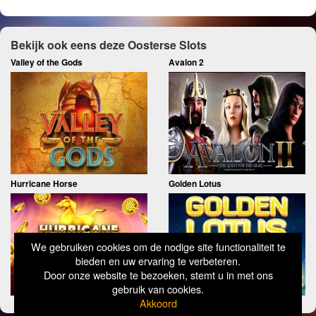
Macau
18+
Bekijk ook eens deze Oosterse Slots
Valley of the Gods
Avalon 2
Jackpot
Alle Gokkasten
Buy Bonus
Multiplayer
Spin to Win
Super Stake
Hurricane Horse
Golden Lotus
Super Wheel
We gebruiken cookies om de nodige site functionaliteit te
bieden en uw ervaring te verbeteren.
Door onze website te bezoeken, stemt u in met ons
gebruik van cookies.
Akkoord