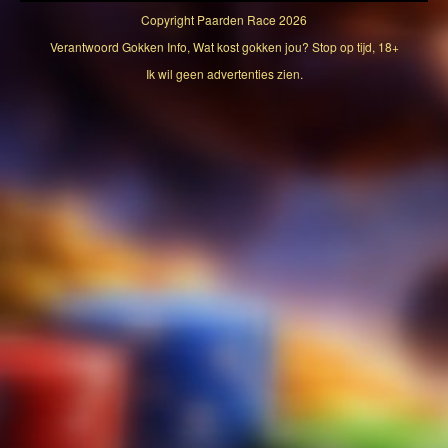
Copyright
Paarden Race 2026
Verantwoord Gokken Info, Wat kost gokken jou? Stop op tijd, 18+
Ik wil geen advertenties zien.