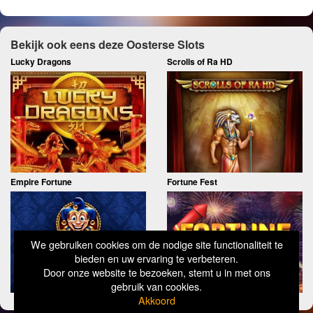
Macau
18+
Bekijk ook eens deze Oosterse Slots
Lucky Dragons
Scrolls of Ra HD
Jackpot
Alle Gokkasten
Buy Bonus
Multiplayer
Spin to Win
Super Stake
Empire Fortune
Fortune Fest
Super Wheel
We gebruiken cookies om de nodige site functionaliteit te
bieden en uw ervaring te verbeteren.
Door onze website te bezoeken, stemt u in met ons
gebruik van cookies.
Akkoord