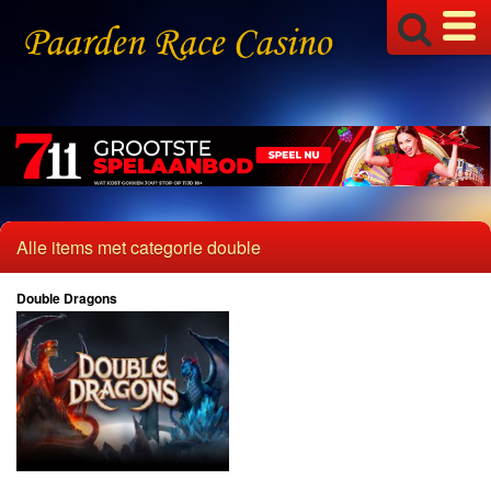
Slangen
Sushi
Unicorn
Varkens
Vissen
Vuurwerk
Zen
Alle items met categorie double
Goden en Heersers
Chinese Goden
Double Dragons
Chinese Heersers
Egyptische Slots
Grieks
Strijders
Tovenaars