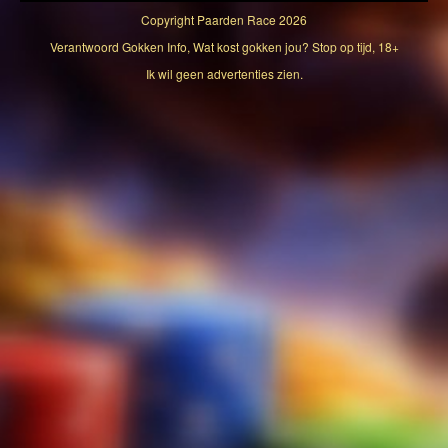
Copyright
Paarden Race 2026
Verantwoord Gokken Info, Wat kost gokken jou? Stop op tijd, 18+
Ik wil geen advertenties zien.