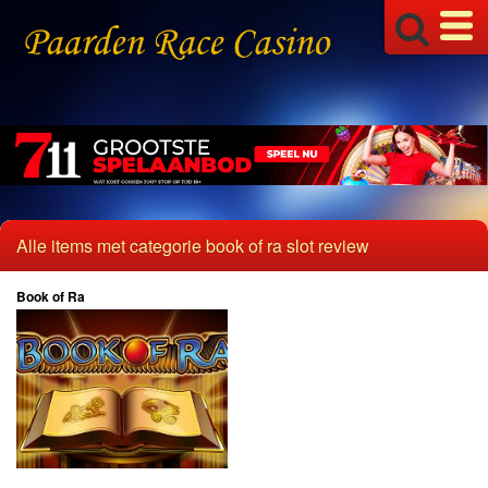
Slangen
Sushi
Unicorn
Varkens
Vissen
Vuurwerk
Zen
Alle items met categorie book of ra slot review
Goden en Heersers
Chinese Goden
Book of Ra
Chinese Heersers
Egyptische Slots
Grieks
Strijders
Tovenaars