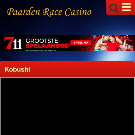
Macau
18+
Jackpot
Alle Gokkasten
Buy Bonus
Multiplayer
Kobushi
Spin to Win
Super Stake
Super Wheel