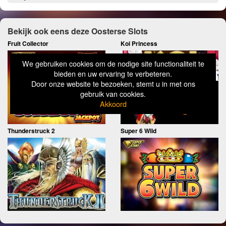
Bekijk ook eens deze Oosterse Slots
Fruit Collector
Koi Princess
We gebruiken cookies om de nodige site functionaliteit te
bieden en uw ervaring te verbeteren.
Door onze website te bezoeken, stemt u in met ons
gebruik van cookies.
Akkoord
Thunderstruck 2
Super 6 Wild